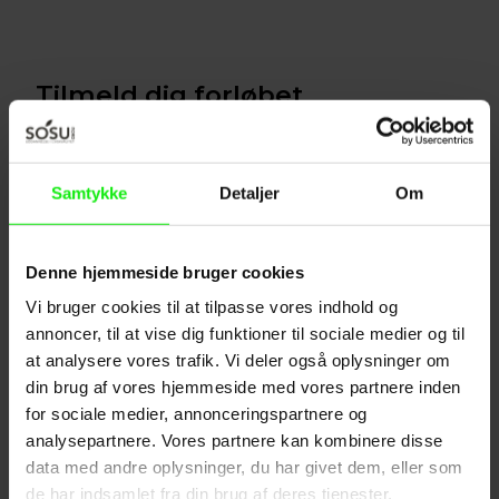
Tilmeld dig forløbet
SSA akutuddannelse
Samtykke
Detaljer
Om
Sted:
SOSU Nord Aalborg, På Sporet 8A, 9000 Aalborg
Denne hjemmeside bruger cookies
Startdato:
24-08-2026
Vi bruger cookies til at tilpasse vores indhold og
Varighed:
2,5 dage
annoncer, til at vise dig funktioner til sociale medier og til
at analysere vores trafik. Vi deler også oplysninger om
din brug af vores hjemmeside med vores partnere inden
for sociale medier, annonceringspartnere og
Tilmeld
analysepartnere. Vores partnere kan kombinere disse
data med andre oplysninger, du har givet dem, eller som
de har indsamlet fra din brug af deres tjenester.