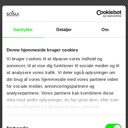
På KURSUS Nord tilbyder vi kurser,
uddannelser og kompetenceudvikling af
medarbejdere inden for social- og
sundhedsområdet samt det pædagogiske
Samtykke
Detaljer
Om
område - herunder:
Arbejdsmarkedsuddannelser (AMU-
Denne hjemmeside bruger cookies
kurser)
Vi bruger cookies til at tilpasse vores indhold og
Akademiuddannelser
annoncer, til at vise dig funktioner til sociale medier og til
Temadage, seminarer m.v. i forhold til
at analysere vores trafik. Vi deler også oplysninger om
specifikke ønsker
din brug af vores hjemmeside med vores partnere inden
Forskellige forløb for ledige
for sociale medier, annonceringspartnere og
analysepartnere. Vores partnere kan kombinere disse
Find kontaktoplysningerne på vores
data med andre oplysninger, du har givet dem, eller som
konsulenter i menuen til venstre på denne side.
de har indsamlet fra din brug af deres tjenester.
Samtykkevalg
Nødvendig