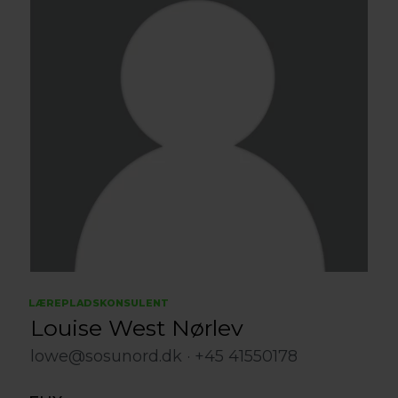
LÆREPLADSKONSULENT
Louise West Nørlev
lowe@sosunord.dk
+45 41550178