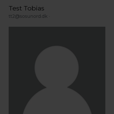
Test Tobias
tt2@sosunord.dk