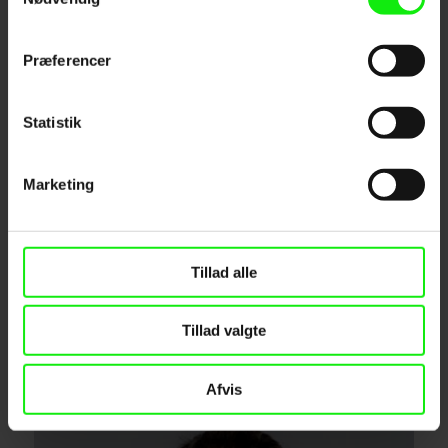
Præferencer
Statistik
Marketing
Tillad alle
SIMULATIONSKONSULENT/UNDERVISER
Helle Birkkjær
Tillad valgte
hebr@sosunord.dk
+45 31647343
Afvis