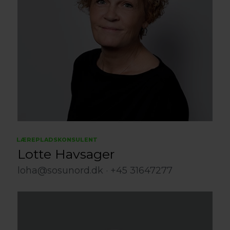
LÆREPLADSKONSULENT
Lotte Havsager
loha@sosunord.dk
+45 31647277