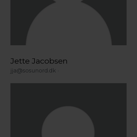
Jette Jacobsen
jja@sosunord.dk