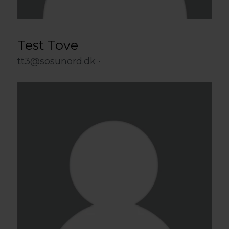
Test Tove
tt3@sosunord.dk