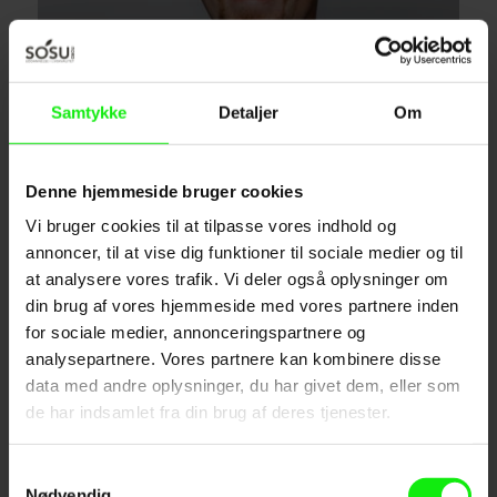
Samtykke
Detaljer
Om
Denne hjemmeside bruger cookies
Vi bruger cookies til at tilpasse vores indhold og
annoncer, til at vise dig funktioner til sociale medier og til
LÆRINGSVEJLEDER
at analysere vores trafik. Vi deler også oplysninger om
Magne Dreyer
din brug af vores hjemmeside med vores partnere inden
madr@sosunord.dk
+45 31647353
for sociale medier, annonceringspartnere og
analysepartnere. Vores partnere kan kombinere disse
data med andre oplysninger, du har givet dem, eller som
de har indsamlet fra din brug af deres tjenester.
Samtykkevalg
Nødvendig