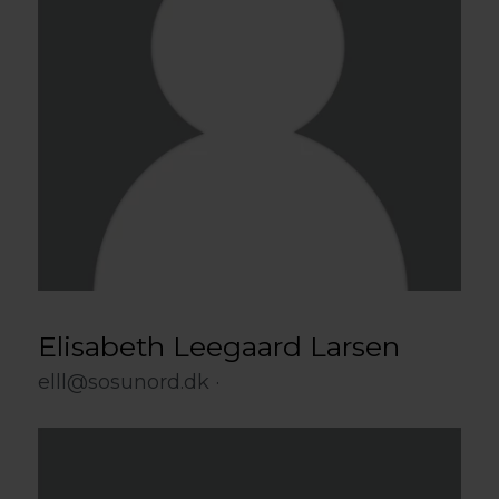
Elisabeth Leegaard Larsen
elll@sosunord.dk