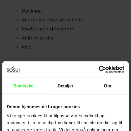
Hygiejne
At arbejde på et plejehjem
Mødet med den ældre
At blive ældre
Mad
Du kan tage modulerne i den rækkefølge, der
passer dig.
Samtykke
Detaljer
Om
Vi anbefaler dog, at du starter med
modulet om
hygiejne
, da det er vigtigt i dit arbejde.
Denne hjemmeside bruger cookies
Det indeholder modulerne
Vi bruger cookies til at tilpasse vores indhold og
annoncer, til at vise dig funktioner til sociale medier og til
Modulerne er en blanding af korte tekster,
at analysere vores trafik. Vi deler også oplysninger om