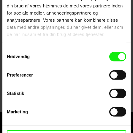
videoer, interaktive opgaver og quizzer, der kan
din brug af vores hjemmeside med vores partnere inden
give dig relevant viden i arbejdet på
for sociale medier, annonceringspartnere og
plejehjemmet.
analysepartnere. Vores partnere kan kombinere disse
data med andre oplysninger, du har givet dem, eller som
Ekstra modul - hvis du vil vide lidt mere
de har indsamlet fra din brug af deres tjenester.
Hvis du bliver nysgerrig på social- og
Samtykkevalg
sundhedsfaget, kan du også udforske
Nødvendig
ekstramodulet
Mere om social- og
Præferencer
sundhedsuddannelserne
Statistik
Marketing