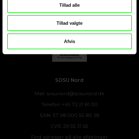
Tillad alle
Tillad valgte
Afvis
SOSU Nord
Mail:
sosunord@sosunord.dk
Telefon: +45 72 21 81 00
EAN: 57 98 000 55 80 38
CVR: 29 55 31 65
Find adresser på alle afdelinger